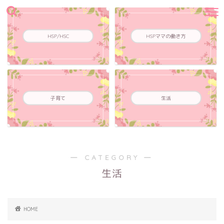
HSP/HSC
HSPママの働き方
子育て
生活
― CATEGORY ―
生活
HOME