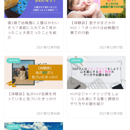
満3歳で幼稚園に入園はかわい
【体験談】息子がまさかの
そう？実際に入れてみて良か
HSC！？きっかけは幼稚園行
ったこと大変だったことを紹
事での行動
介
2021年12月19日
2021年12月17日
HSP/HSC
HSP/HSC
【体験談】私がHSP気質を持
HSPはジャーナリングをしよ
っていると気づいたきっかけ
う！心を楽にする書く瞑想の
やり方やお題を紹介
2021年12月16日
2021年12月15日
HSP/HSC