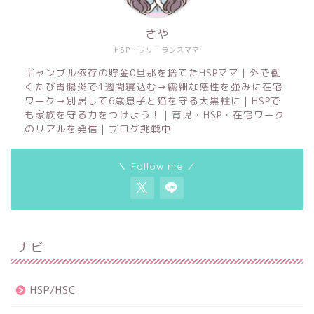
さや
HSP・フリーランスママ
ギャンブル依存の貯金0旦那を捨てたHSPママ｜外で働
くたび胃腸炎で1週間寝込む→繊細な感性を強みに在宅
ワーク→別居して6歳息子と猫を守る大黒柱に｜HSPで
も家族を守る力をつけよう！｜育児・HSP・在宅ワーク
のリアルを発信｜ブログ挑戦中
＼ Follow me ／
ナビ
HSP/HSC