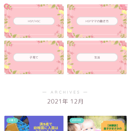
HSP/HSC
HSPママの働き方
子育て
生活
― ARCHIVES ―
2021年 12月
子育て
HSP/HSC