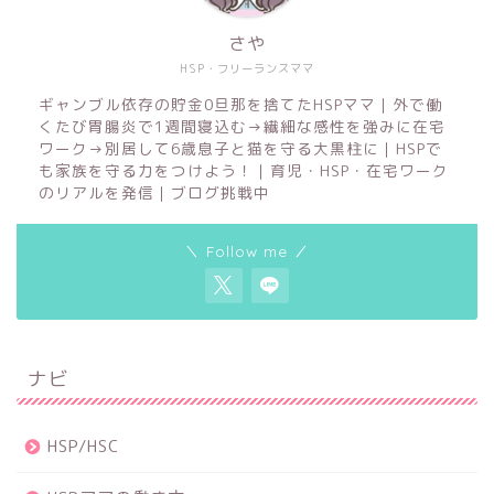
さや
HSP・フリーランスママ
ギャンブル依存の貯金0旦那を捨てたHSPママ｜外で働
くたび胃腸炎で1週間寝込む→繊細な感性を強みに在宅
ワーク→別居して6歳息子と猫を守る大黒柱に｜HSPで
も家族を守る力をつけよう！｜育児・HSP・在宅ワーク
のリアルを発信｜ブログ挑戦中
＼ Follow me ／
ナビ
HSP/HSC