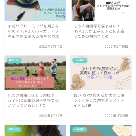
まだリフレーミングを知らな
もう人間関係で悩まない！
いの？HSPさんのネガティブ
HSPさんが上手に人と付き合
を前向きに変える簡単な方法
うための対策まとめ
2022年2月17日
2022年2月10日
HSP/HSC
HSP/HSC
HSCの癇癪にはどう対応す
強いHSP気質の私が実際に使
る？HSC気味の息子を持つ私
ってよかった対策グッズ・ア
がやっていること5つ
イテム8選
2022年1月27日
2022年1月25日
HSP/HSC
HSP/HSC