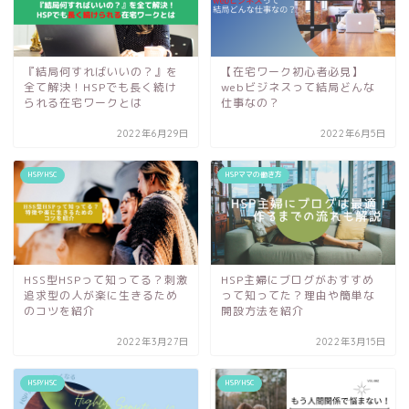
『結局何すればいいの？』を
【在宅ワーク初心者必見】
全て解決！HSPでも長く続け
webビジネスって結局どんな
られる在宅ワークとは
仕事なの？
2022年6月29日
2022年6月5日
HSP/HSC
HSPママの働き方
HSP主婦にブログがおすすめ
HSS型HSPって知ってる？刺激
って知ってた？理由や簡単な
追求型の人が楽に生きるため
開設方法を紹介
のコツを紹介
2022年3月27日
2022年3月15日
HSP/HSC
HSP/HSC